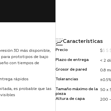
Características
Precio
presión 3D más disponible,
$
$ $
 para prototipos de bajo
Plazo de entrega
< 2 d
diseño con tiempos de
Grosor de pared
0.8 
entrega rápidos
Tolerancias
±0.5%
mitada, es probable que las
Tamaño máximo de la
50 x 
pieza
visibles
Altura de capa
200 