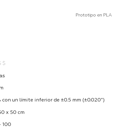
Prototipo en PLA
$
$
ías
mm
 con un límite inferior de ±0.5 mm (±0.020″)
50 x 50 cm
– 100