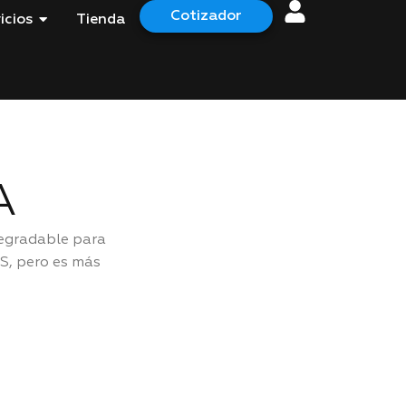
Cotizador
icios
Tienda
A
degradable para
S, pero es más