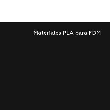
Materiales PLA para FDM
FDM es el proceso de impresión 3D más
principalmente para prototipado
verificación de diseño, con tiempos de 