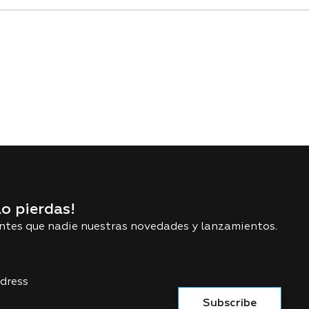
lo pierdas!
ntes que nadie nuestras novedades y lanzamientos.
dress
Subscribe