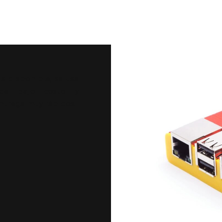
 disponible; se usa
 de bajo costo y
entrega muy rápidos.