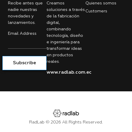
Recibe antes que
Creamos
Quienes somos
nadie nuestras
soluciones a través
Customers
novedades y
de la fabricación
lanzamientos.
digital,
combinando
Email Address
tecnología, diseño
e ingeniería para
transformar ideas
en productos
reales.
Subscribe
www.radlab.com.ec
RadLab © 2026 All Rights Reserved.