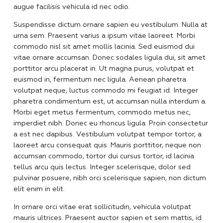
augue facilisis vehicula id nec odio.
Suspendisse dictum ornare sapien eu vestibulum. Nulla at
urna sem. Praesent varius a ipsum vitae laoreet. Morbi
commodo nisl sit amet mollis lacinia. Sed euismod dui
vitae ornare accumsan. Donec sodales ligula dui, sit amet
porttitor arcu placerat in. Ut magna purus, volutpat et
euismod in, fermentum nec ligula. Aenean pharetra
volutpat neque, luctus commodo mi feugiat id. Integer
pharetra condimentum est, ut accumsan nulla interdum a.
Morbi eget metus fermentum, commodo metus nec,
imperdiet nibh. Donec eu rhoncus ligula. Proin consectetur
a est nec dapibus. Vestibulum volutpat tempor tortor, a
laoreet arcu consequat quis. Mauris porttitor, neque non
accumsan commodo, tortor dui cursus tortor, id lacinia
tellus arcu quis lectus. Integer scelerisque, dolor sed
pulvinar posuere, nibh orci scelerisque sapien, non dictum
elit enim in elit.
In ornare orci vitae erat sollicitudin, vehicula volutpat
mauris ultrices. Praesent auctor sapien et sem mattis, id