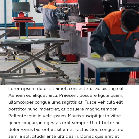
Lorem ipsum dolor sit amet, consectetur adipiscing elit.
Aenean eu aliquet arcu. Praesent posuere ligula quam,
ullamcorper congue urna sagittis at. Fusce vehicula elit
porttitor nunc imperdiet, at posuere magna tempor.
Pellentesque id velit ipsum. Mauris suscipit justo vitae
quam congue, in egestas erat semper. Ut ut tortor ac
dolor varius laoreet ac sit amet lectus. Sed congue leo
sem, a sollicitudin ante ultricies in. Donec quis erat et